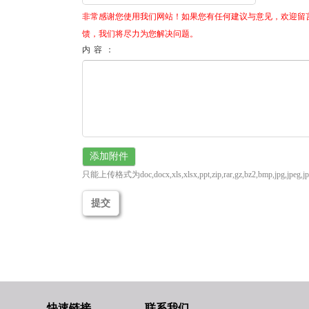
非常感谢您使用我们网站！如果您有任何建议与意见，欢迎留
馈，我们将尽力为您解决问题。
内容：
添加附件
1
2
只能上传格式为doc,docx,xls,xlsx,ppt,zip,rar,gz,bz2,bmp,jpg,jp
快速链接
联系我们