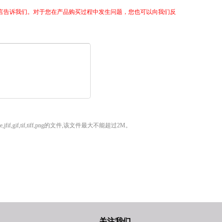
言告诉我们。对于您在产品购买过程中发生问题，您也可以向我们反
eg,jpe,jfif,gif,tif,tiff,png的文件,该文件最大不能超过2M。
关注我们