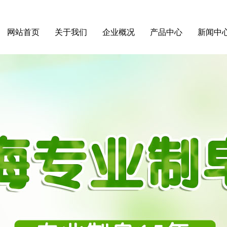
网站首页
关于我们
企业概况
产品中心
新闻中