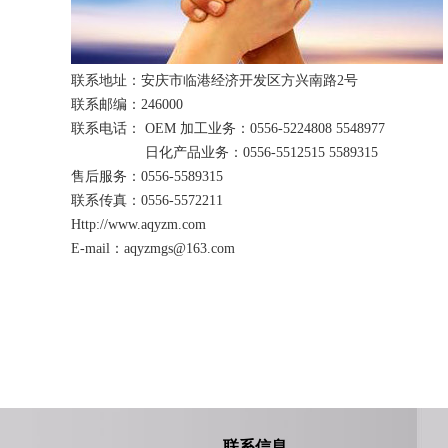
联系地址：安庆市临港经济开发区方兴南路2号
联系邮编：246000
联系电话： OEM 加工业务：0556-5224808 5548977
日化产品业务：0556-5512515 5589315
售后服务：0556-5589315
联系传真：0556-5572211
Http://www.aqyzm.com
E-mail：
aqyzmgs@163.com
联系信息